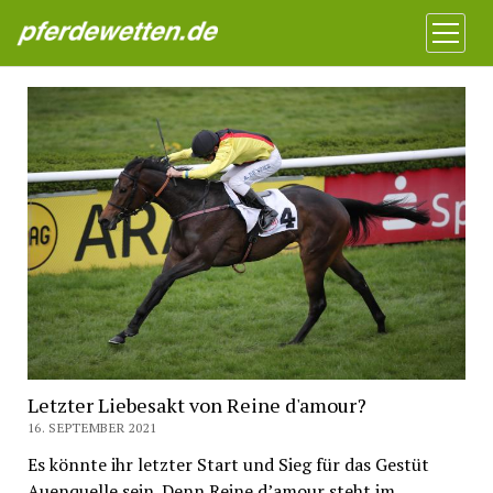
Pferdewetten News
Menü
öffnen
Letzter Liebesakt von Reine d'amour?
16. SEPTEMBER 2021
Es könnte ihr letzter Start und Sieg für das Gestüt
Auenquelle sein. Denn Reine d’amour steht im