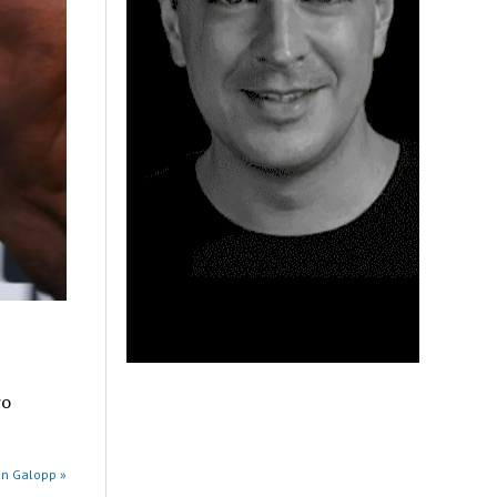
ro
in Galopp »