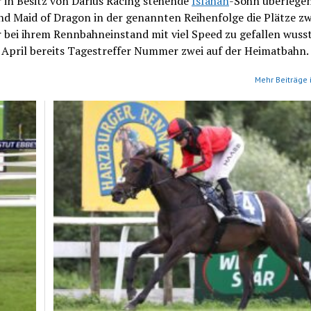
r in Besitz von Darius Racing stehende
Isfahan
-Sohn überlege
und Maid of Dragon in der genannten Reihenfolge die Plätze z
 bei ihrem Rennbahneinstand mit viel Speed zu gefallen wusst
 April bereits Tagestreffer Nummer zwei auf der Heimatbahn.
Mehr Beiträge 