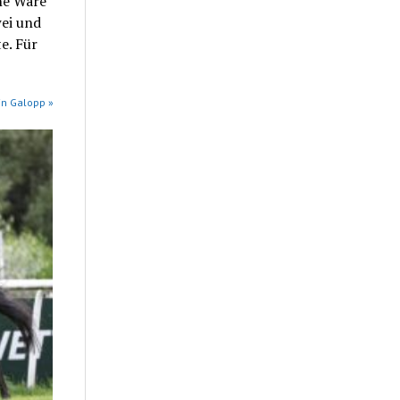
ne Ware
wei und
e. Für
in Galopp »