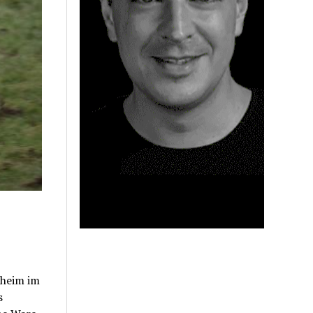
nheim im
s