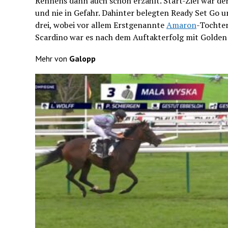
Rennens dann auch schon erzählt. Start-Ziel war de
und nie in Gefahr. Dahinter belegten Ready Set Go 
drei, wobei vor allem Erstgenannte
Amaron
-Tochter
Scardino war es nach dem Auftakterfolg mit Golden
Mehr von
Galopp