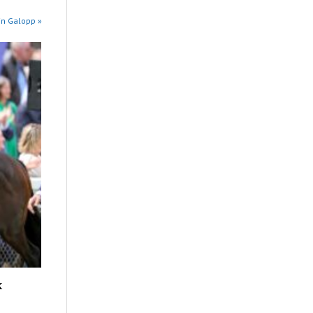
in Galopp »
x