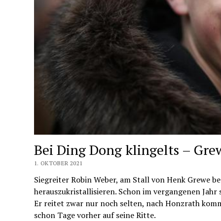
Bei Ding Dong klingelts – Gr
1. OKTOBER 2021
Siegreiter Robin Weber, am Stall von Henk Grewe bes
herauszukristallisieren. Schon im vergangenen Jahr 
Er reitet zwar nur noch selten, nach Honzrath kom
schon Tage vorher auf seine Ritte.