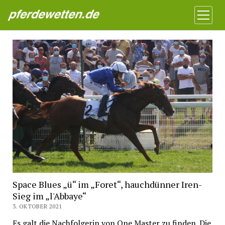
Pferdewetten News
Menü
öffnen
Space Blues „ü“ im „Foret“, hauchdünner Iren-
Sieg im „l'Abbaye“
3. OKTOBER 2021
Es galt die Nachfolgerin von One Master zu finden. Die