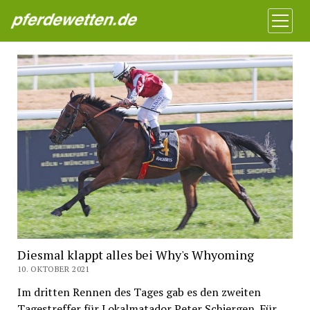
Pferdewetten News
Menü
öffnen
Diesmal klappt alles bei Why's Whyoming
10. OKTOBER 2021
Im dritten Rennen des Tages gab es den zweiten
Tagestreffer für Lokalmatador Peter Schiergen. Für