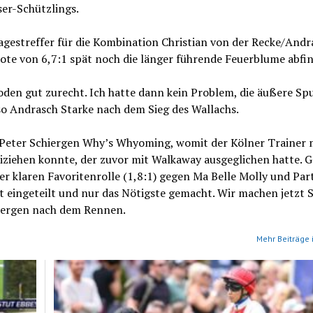
ser-Schützlings.
Tagestreffer für die Kombination Christian von der Recke/Andr
ote von 6,7:1 spät noch die länger führende Feuerblume abfin
en gut zurecht. Ich hatte dann kein Problem, die äußere Sp
so Andrasch Starke nach dem Sieg des Wallachs.
er Peter Schiergen Why’s Whyoming, womit der Kölner Trainer
ziehen konnte, der zuvor mit Walkaway ausgeglichen hatte. G
r klaren Favoritenrolle (1,8:1) gegen Ma Belle Molly und Part
ut eingeteilt und nur das Nötigste gemacht. Wir machen jetzt S
chiergen nach dem Rennen.
Mehr Beiträge 