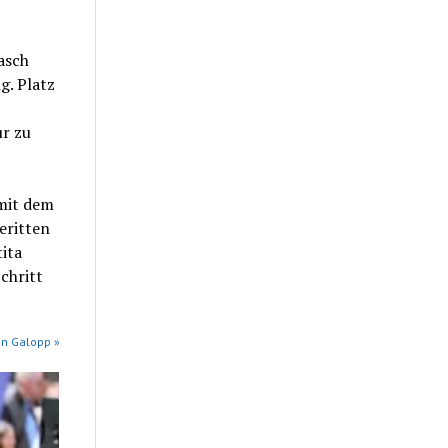
asch
g. Platz
ur zu
 mit dem
eritten
ita
chritt
in Galopp »