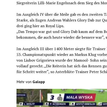
Siegreiterin Lilli-Marie Engelsnach dem Sieg des Mo
Im Ausgleich IV über die Meile gab es den zweiten 
Starke, als Eugen Andreas Wahlers Glory Dab zur Qu
drei ging hier an Royal Lips.
„Das Tempo war gut und Glory Dab kaum auf dem Bod
bekommen, die auch heute wieder die bessere war“, 
Im Ausgleich III über 1400 Meter siegte für Train
53. Championatspunkt wieder an Markus Klug vorbei
von Liubov Grigorieva wurde der Mamool- Sohn seine
vollauf gerecht. „Die Reiterin hat sich das Rennen g
für Schritt weiter“, so Asterblüte-Trainer Peter S
Mehr von
Galopp