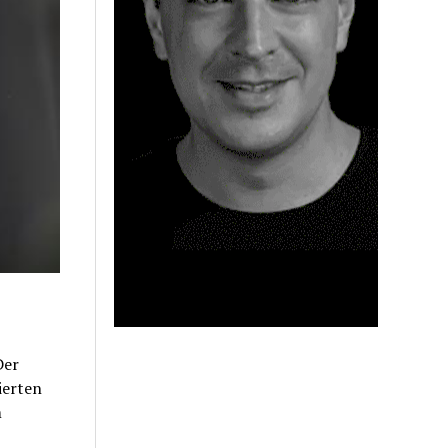
Der
ierten
m