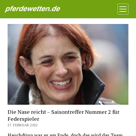
Pferdewetten News
Menü
öffnen
Die Nase reicht – Saisontreffer Nummer 2 für
Federspieler
27. FEBRUAR 2022
Hauchdünn war es am Ende, doch das wird das Team