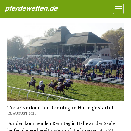
Pferdewetten News
Menü
öffnen
Ticketverkauf für Renntag in Halle gestartet
13. AUGUST 2021
Für den kommenden Renntag in Halle an der Saale
laufen die Vorbereitungen auf Hochtouren. Am 21.