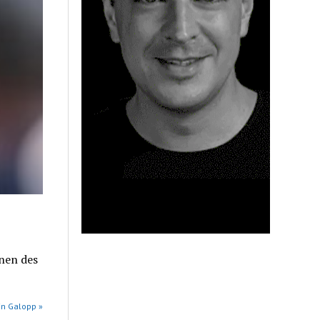
nnen des
in Galopp »