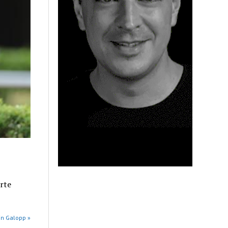
rte
in Galopp »