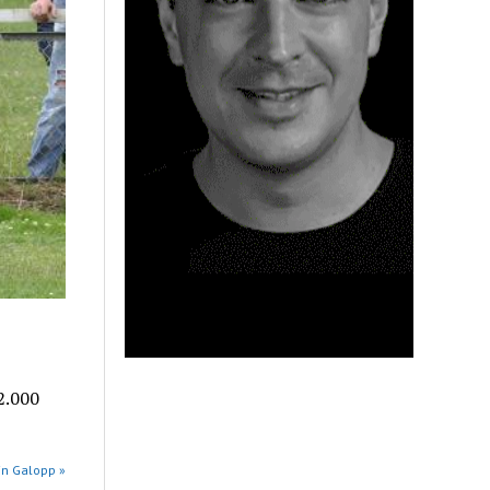
2.000
in Galopp »