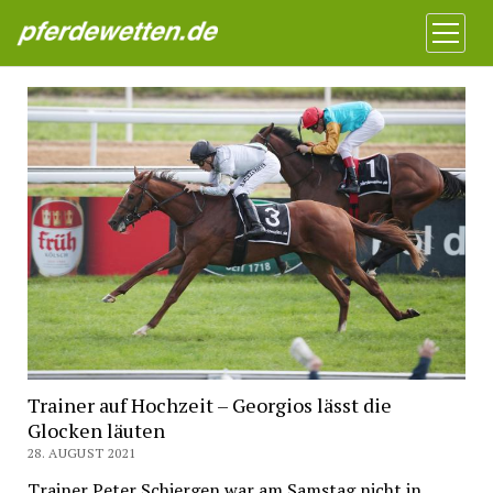
Pferdewetten News
Menü
öffnen
Trainer auf Hochzeit – Georgios lässt die
Glocken läuten
28. AUGUST 2021
Trainer Peter Schiergen war am Samstag nicht in