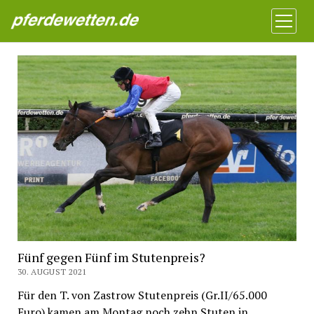
Pferdewetten News
Menü
öffnen
Fünf gegen Fünf im Stutenpreis?
30. AUGUST 2021
Für den T. von Zastrow Stutenpreis (Gr.II/65.000
Euro) kamen am Montag noch zehn Stuten in