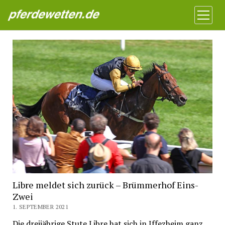
Pferdewetten News
Menü
öffnen
Libre meldet sich zurück – Brümmerhof Eins-
Zwei
1. SEPTEMBER 2021
Die dreijährige Stute Libre hat sich in Iffezheim ganz