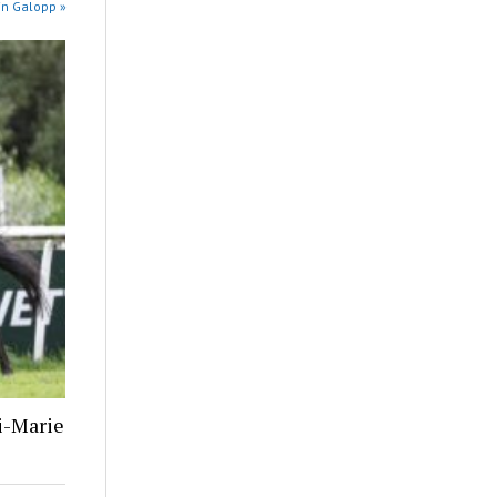
in Galopp »
i-Marie