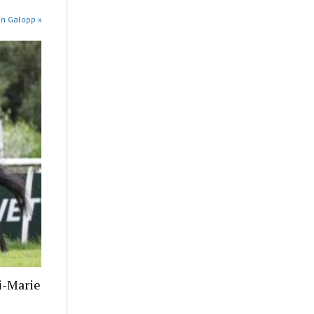
in Galopp »
i-Marie