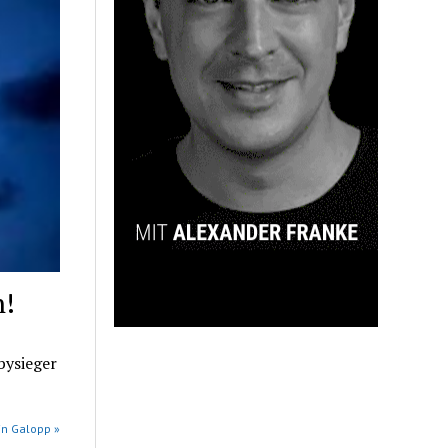
n!
bysieger
in Galopp »