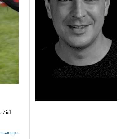
 Ziel
in Galopp »