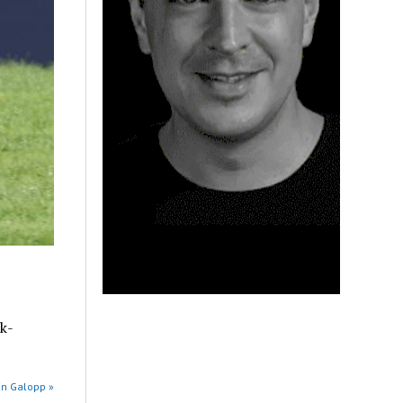
k-
in Galopp »