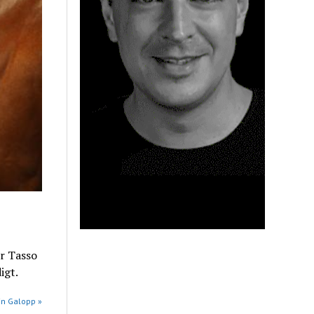
or Tasso
igt.
in Galopp »