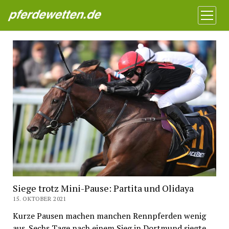
Pferdewetten News
Menü
öffnen
Siege trotz Mini-Pause: Partita und Olidaya
15. OKTOBER 2021
Kurze Pausen machen manchen Rennpferden wenig
aus. Sechs Tage nach einem Sieg in Dortmund siegte