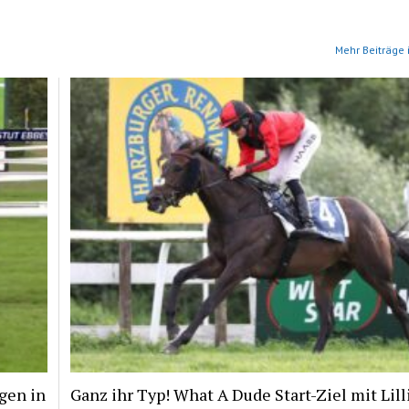
Mehr Beiträge 
gen in
Ganz ihr Typ! What A Dude Start-Ziel mit Lill