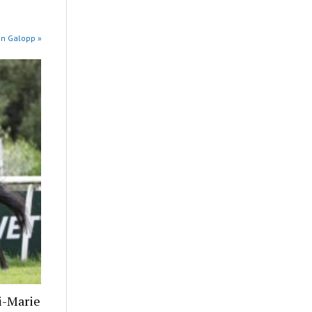
in Galopp »
i-Marie