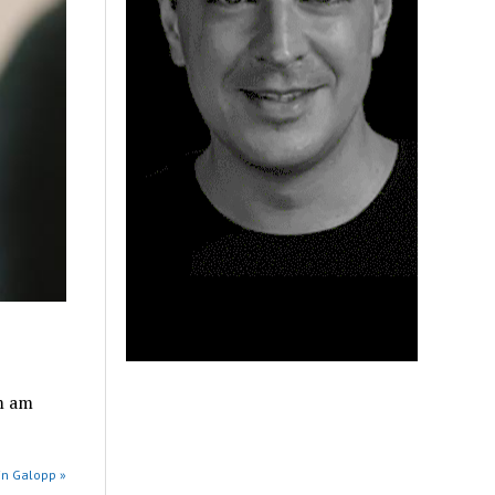
m am
in Galopp »