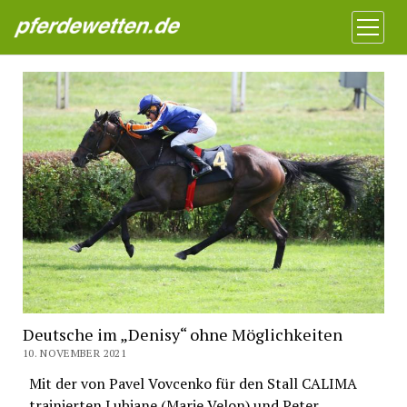
Pferdewetten News
Menü
öffnen
Deutsche im „Denisy“ ohne Möglichkeiten
10. NOVEMBER 2021
Mit der von Pavel Vovcenko für den Stall CALIMA
trainierten Lubiane (Marie Velon) und Peter