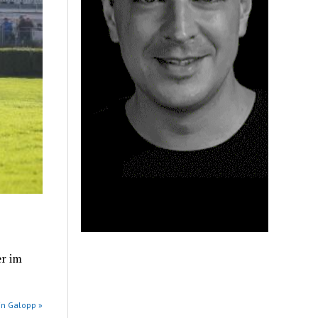
er im
in Galopp »