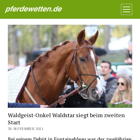
Pferdewetten News
Menü
öffnen
Waldgeist-Onkel Waldstar siegt beim zweiten
Start
30. NOVEMBER 2021
Bei seinem Debüt in Fontainebleau war der zweijährige