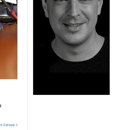
t
in Galopp »