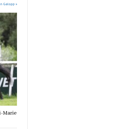
in Galopp »
i-Marie