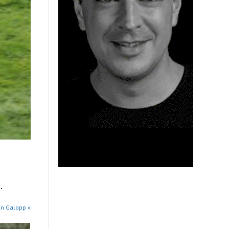
.
in Galopp »