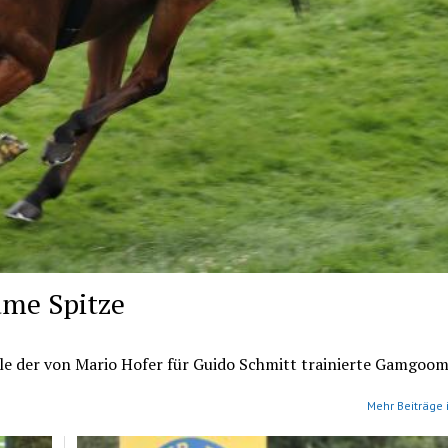
ame Spitze
le der von Mario Hofer für Guido Schmitt trainierte Gamgoom
Mehr Beiträge 