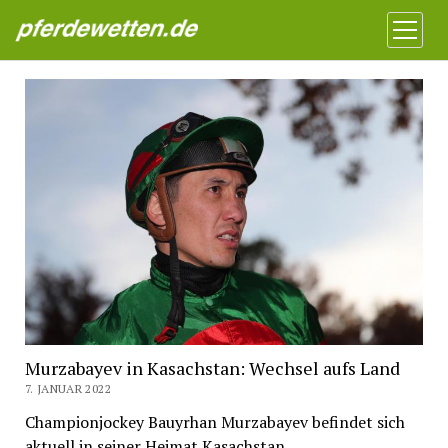
Pferdewetten News
Menü
öffnen
Murzabayev in Kasachstan: Wechsel aufs Land
7. JANUAR 2022
Championjockey Bauyrhan Murzabayev befindet sich
aktuell in seiner Heimat Kasachstan.