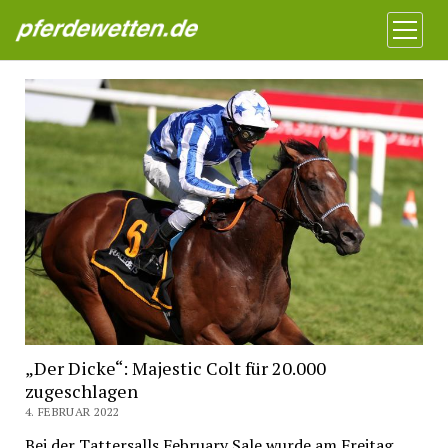
Pferdewetten News
Menü
öffnen
„Der Dicke“: Majestic Colt für 20.000
zugeschlagen
4. FEBRUAR 2022
Bei der Tattersalls February Sale wurde am Freitag