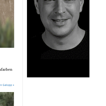
nfarben
in Galopp »