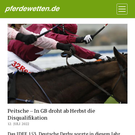
Pferdewetten News
Menü
öffnen
Peitsche – In GB droht ab Herbst die
Disqualifikation
12. JULI 2022
Das IDEE 153. Deutsche Derby sorgte in diesem Jahr