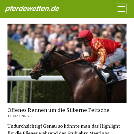
Pferdewetten News
Menü
öffnen
Offenes Rennen um die Silberne Peitsche
17. MAI 2023
Undurchsichtig! Genau so könnte man das Highlight
für die Flieger während des Frühjahrs Meetings