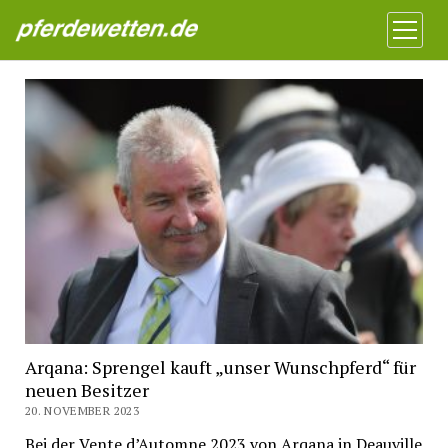
Pferdewetten News
Menü
öffnen
Arqana: Sprengel kauft „unser Wunschpferd“ für
neuen Besitzer
20. NOVEMBER 2023
Bei der Vente d’Automne 2023 von Arqana in Deauville