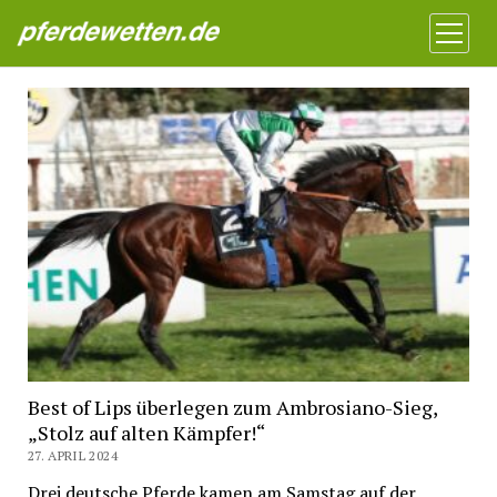
Pferdewetten News
Menü
öffnen
Best of Lips überlegen zum Ambrosiano-Sieg,
„Stolz auf alten Kämpfer!“
27. APRIL 2024
Drei deutsche Pferde kamen am Samstag auf der