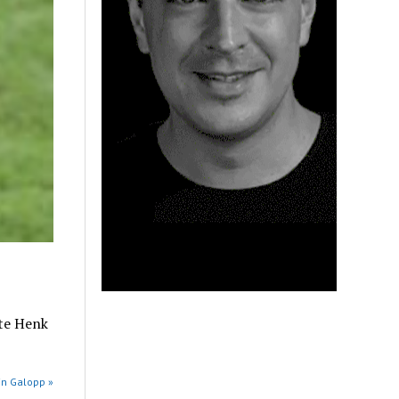
te Henk
in Galopp »