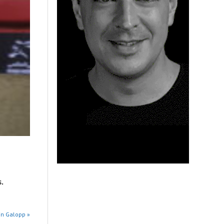
.
in Galopp »