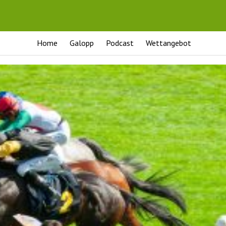
Home
Galopp
Podcast
Wettangebot