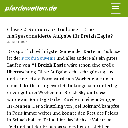
Pferdewetten News
Menü
öffnen
Classe 2-Rennen aus Toulouse – Eine
maßgeschneiderte Aufgabe für Breizh Eagle?
27. MAI 2024
Das sportlich wichtigste Rennen der Karte in Toulouse
ist der
Prix du Souvenir
und alles andere als ein gutes
Laufen von
#1 Breizh Eagle
wäre schon eine große
Überraschung. Diese Aufgabe sieht sehr günstig aus
und seine letzte Form wurde am Wochenende noch
einmal deutlich aufgewertet. In Longchamp unterlag
er vor gut drei Wochen nur Breizh Sky und dieser
wurde am Sonntag starker Zweiter in einem Gruppe
III-Rennen. Der Schützling von Joel Boisnard kämpfte
in Paris immer weiter und konnte den Rest des Feldes
in Schach halten. Er hat hier das höchste Valeur im
Feld und mit der Erlaubnis seines Reiters steht er