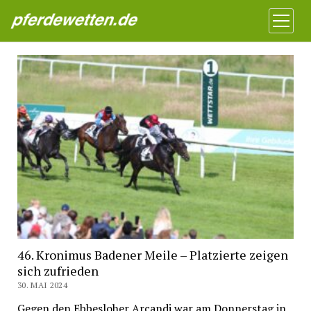
Pferdewetten News
Menü
öffnen
46. Kronimus Badener Meile – Platzierte zeigen
sich zufrieden
30. MAI 2024
Gegen den Ebbesloher Arcandi war am Donnerstag in