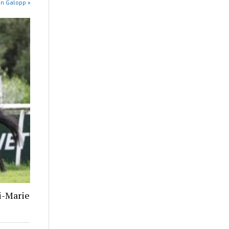
in Galopp »
i-Marie